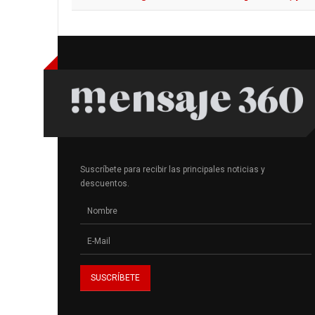
título
Suscríbete para recibir las principales noticias y
descuentos.