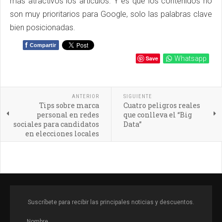
más atractivos los artículos. Y es que los contenidos no
son muy prioritarios para Google, solo las palabras clave
bien posicionadas.
f
Compartir
Save
Whatsapp
ANTERIOR
SIGUIENTE
Tips sobre marca
Cuatro peligros reales
personal en redes
que conlleva el “Big
sociales para candidatos
Data”
en elecciones locales
Suscríbete para recibir las principales noticias y descuentos.