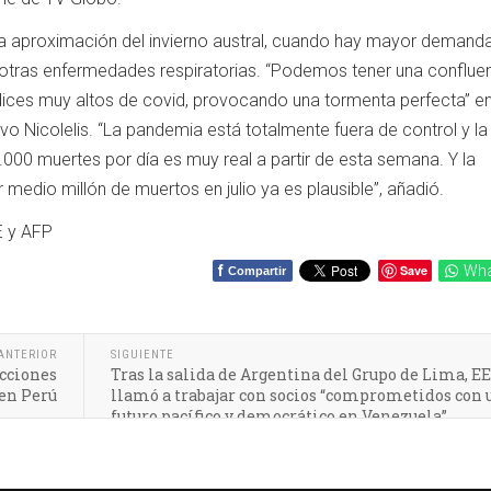
a aproximación del invierno austral, cuando hay mayor demand
 otras enfermedades respiratorias. “Podemos tener una conflue
ces muy altos de covid, provocando una tormenta perfecta” en
uvo Nicolelis. “La pandemia está totalmente fuera de control y la
4.000 muertes por día es muy real a partir de esta semana. Y la
 medio millón de muertos en julio ya es plausible”, añadió.
E y AFP
f
Save
Wha
Compartir
ANTERIOR
SIGUIENTE
ecciones
Tras la salida de Argentina del Grupo de Lima, 
 en Perú
llamó a trabajar con socios “comprometidos con 
futuro pacífico y democrático en Venezuela”