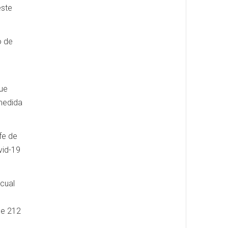
este
o de
que
 medida
fe de
vid-19
 cual
de 212