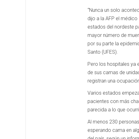
“Nunca un solo aconteci
dijo a la AFP el médico
estados del nordeste p
mayor número de muertes
por su parte la epidemi
Santo (UFES).
Pero los hospitales ya 
de sus camas de unidad
registran una ocupación
Varios estados empezar
pacientes con más chan
parecida a lo que ocurri
Al menos 230 personas 
esperando cama en algu
del país, según un info