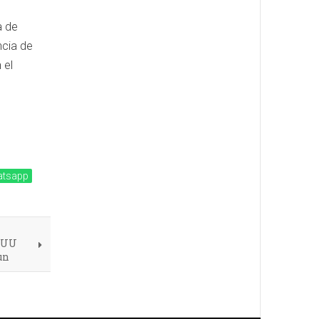
a de
ncia de
 el
tsapp
EEUU
un