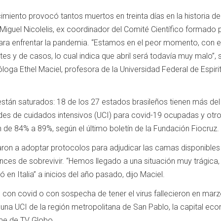
miento provocó tantos muertos en treinta días en la historia de 
 Miguel Nicolelis, ex coordinador del Comité Científico formado 
ara enfrentar la pandemia. “Estamos en el peor momento, con e
 y de casos, lo cual indica que abril será todavía muy malo”, 
óloga Ethel Maciel, profesora de la Universidad Federal de Espiri
están saturados: 18 de los 27 estados brasileños tienen más de
es de cuidados intensivos (UCI) para covid-19 ocupadas y otro
 de 84% a 89%, según el último boletín de la Fundación Fiocruz.
on a adoptar protocolos para adjudicar las camas disponibles 
ces de sobrevivir. “Hemos llegado a una situación muy trágica,
ó en Italia” a inicios del año pasado, dijo Maciel.
con covid o con sospecha de tener el virus fallecieron en mar
na UCI de la región metropolitana de San Pablo, la capital ec
rme de TV Globo.