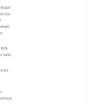
Brasil”,
por los
l
señaló
to
l 90%
s siete
a los
zo
onómica