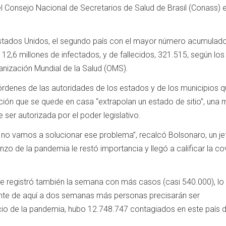
l Consejo Nacional de Secretarios de Salud de Brasil (Conass) 
Estados Unidos, el segundo país con el mayor número acumulad
12,6 millones de infectados, y de fallecidos, 321.515, según los
anización Mundial de la Salud (OMS).
órdenes de las autoridades de los estados y de los municipios 
ción que se quede en casa “extrapolan un estado de sitio”, una
 ser autorizada por el poder legislativo.
o vamos a solucionar ese problema”, recalcó Bolsonaro, un je
zo de la pandemia le restó importancia y llegó a calificar la co
se registró también la semana con más casos (casi 540.000), lo
nte de aquí a dos semanas más personas precisarán ser
icio de la pandemia, hubo 12.748.747 contagiados en este país 