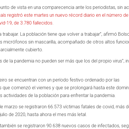
unto de vista en una comparecencia ante los periodistas, sin a
país registró este martes un nuevo récord diario en el número de
id-19, de 3.780 fallecidos
.
 a trabajar. La población tiene que volver a trabajar”, afirmó Bols
os micrófonos sin mascarilla, acompañado de otros altos funcio
parcialmente cubierto.
s de la pandemia no pueden ser más que los del propio virus”, in
eiro se encuentran con un período festivo ordenado por las
s que comenzó el viernes y que se prolongará hasta este domin
 las actividades de la población para enfrentar la pandemia.
de marzo se registraron 66.573 víctimas fatales de covid, más d
julio de 2020, hasta ahora el mes más letal.
 también se registraron 90.638 nuevos casos de infectados, seg