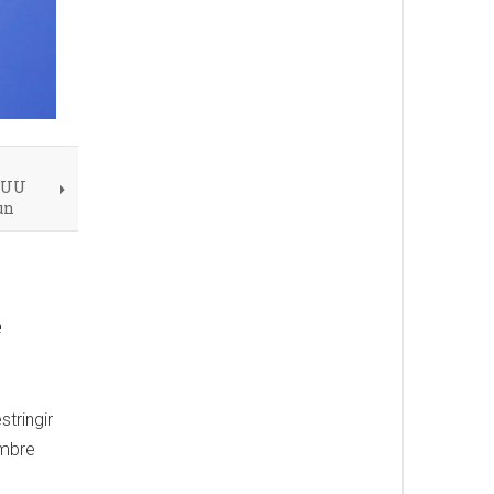
EEUU
un
e
stringir
ambre