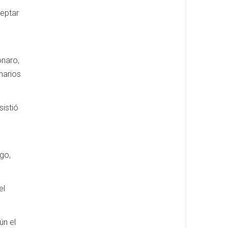
ceptar
onaro,
narios
sistió
go,
el
ún el